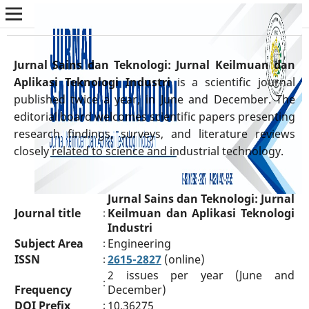
Jurnal Sains dan Teknologi: Jurnal Keilmuan dan
Aplikasi Teknologi Industri
is a scientific journal
published twice a year, in June and December. The
editorial board welcomes scientific papers presenting
research findings, surveys, and literature reviews
closely related to science and industrial technology.
Jurnal Sains dan Teknologi: Jurnal
Journal title
Keilmuan dan Aplikasi Teknologi
:
Industri
Subject Area
Engineering
:
ISSN
2615-2827
(online)
:
2 issues per year (June and
:
Frequency
December)
DOI Prefix
10.36275
: