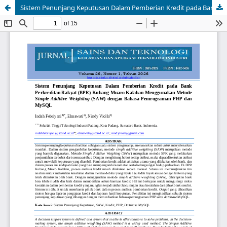
Sistem Penunjang Keputusan Dalam Pemberian Kredit pada Bank Perkreditan Rakyat (BPR) Kubang Muaro Kalaban Menggunakan Metode Simple Additive Weighting (SAW) dengan Bahasa Pemrograman PHP dan MySQL