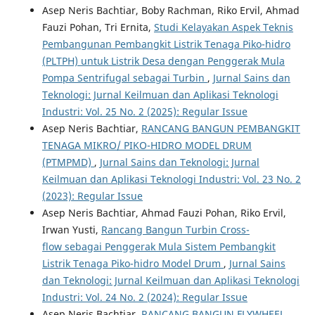
Asep Neris Bachtiar, Boby Rachman, Riko Ervil, Ahmad
Fauzi Pohan, Tri Ernita,
Studi Kelayakan Aspek Teknis
Pembangunan Pembangkit Listrik Tenaga Piko-hidro
(PLTPH) untuk Listrik Desa dengan Penggerak Mula
Pompa Sentrifugal sebagai Turbin
,
Jurnal Sains dan
Teknologi: Jurnal Keilmuan dan Aplikasi Teknologi
Industri: Vol. 25 No. 2 (2025): Regular Issue
Asep Neris Bachtiar,
RANCANG BANGUN PEMBANGKIT
TENAGA MIKRO/ PIKO-HIDRO MODEL DRUM
(PTMPMD)
,
Jurnal Sains dan Teknologi: Jurnal
Keilmuan dan Aplikasi Teknologi Industri: Vol. 23 No. 2
(2023): Regular Issue
Asep Neris Bachtiar, Ahmad Fauzi Pohan, Riko Ervil,
Irwan Yusti,
Rancang Bangun Turbin Cross-
flow sebagai Penggerak Mula Sistem Pembangkit
Listrik Tenaga Piko-hidro Model Drum
,
Jurnal Sains
dan Teknologi: Jurnal Keilmuan dan Aplikasi Teknologi
Industri: Vol. 24 No. 2 (2024): Regular Issue
Asep Neris Bachtiar,
RANCANG BANGUN FLYWHEEL