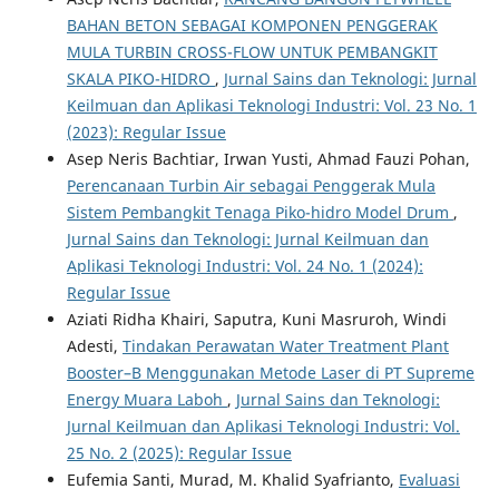
BAHAN BETON SEBAGAI KOMPONEN PENGGERAK
MULA TURBIN CROSS-FLOW UNTUK PEMBANGKIT
SKALA PIKO-HIDRO
,
Jurnal Sains dan Teknologi: Jurnal
Keilmuan dan Aplikasi Teknologi Industri: Vol. 23 No. 1
(2023): Regular Issue
Asep Neris Bachtiar, Irwan Yusti, Ahmad Fauzi Pohan,
Perencanaan Turbin Air sebagai Penggerak Mula
Sistem Pembangkit Tenaga Piko-hidro Model Drum
,
Jurnal Sains dan Teknologi: Jurnal Keilmuan dan
Aplikasi Teknologi Industri: Vol. 24 No. 1 (2024):
Regular Issue
Aziati Ridha Khairi, Saputra, Kuni Masruroh, Windi
Adesti,
Tindakan Perawatan Water Treatment Plant
Booster–B Menggunakan Metode Laser di PT Supreme
Energy Muara Laboh
,
Jurnal Sains dan Teknologi:
Jurnal Keilmuan dan Aplikasi Teknologi Industri: Vol.
25 No. 2 (2025): Regular Issue
Eufemia Santi, Murad, M. Khalid Syafrianto,
Evaluasi