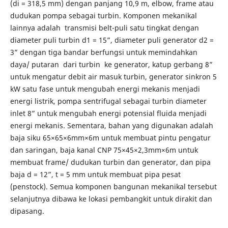
(di = 318,5 mm) dengan panjang 10,9 m, elbow, frame atau
dudukan pompa sebagai turbin. Komponen mekanikal
lainnya adalah transmisi belt-puli satu tingkat dengan
diameter puli turbin d1 = 15”, diameter puli generator d2 =
3” dengan tiga bandar berfungsi untuk memindahkan
daya/ putaran dari turbin ke generator, katup gerbang 8”
untuk mengatur debit air masuk turbin, generator sinkron 5
kW satu fase untuk mengubah energi mekanis menjadi
energi listrik, pompa sentrifugal sebagai turbin diameter
inlet 8” untuk mengubah energi potensial fluida menjadi
energi mekanis. Sementara, bahan yang digunakan adalah
baja siku 65×65×6mm×6m untuk membuat pintu pengatur
dan saringan, baja kanal CNP 75×45×2,3mm×6m untuk
membuat frame/ dudukan turbin dan generator, dan pipa
baja d = 12”, t = 5 mm untuk membuat pipa pesat
(penstock). Semua komponen bangunan mekanikal tersebut
selanjutnya dibawa ke lokasi pembangkit untuk dirakit dan
dipasang.