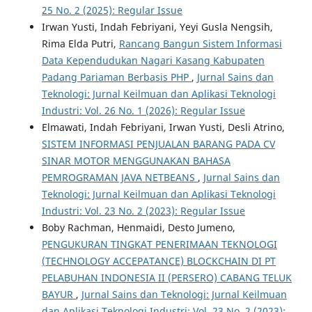
25 No. 2 (2025): Regular Issue
Irwan Yusti, Indah Febriyani, Yeyi Gusla Nengsih,
Rima Elda Putri,
Rancang Bangun Sistem Informasi
Data Kependudukan Nagari Kasang Kabupaten
Padang Pariaman Berbasis PHP
,
Jurnal Sains dan
Teknologi: Jurnal Keilmuan dan Aplikasi Teknologi
Industri: Vol. 26 No. 1 (2026): Regular Issue
Elmawati, Indah Febriyani, Irwan Yusti, Desli Atrino,
SISTEM INFORMASI PENJUALAN BARANG PADA CV
SINAR MOTOR MENGGUNAKAN BAHASA
PEMROGRAMAN JAVA NETBEANS
,
Jurnal Sains dan
Teknologi: Jurnal Keilmuan dan Aplikasi Teknologi
Industri: Vol. 23 No. 2 (2023): Regular Issue
Boby Rachman, Henmaidi, Desto Jumeno,
PENGUKURAN TINGKAT PENERIMAAN TEKNOLOGI
(TECHNOLOGY ACCEPATANCE) BLOCKCHAIN DI PT
PELABUHAN INDONESIA II (PERSERO) CABANG TELUK
BAYUR
,
Jurnal Sains dan Teknologi: Jurnal Keilmuan
dan Aplikasi Teknologi Industri: Vol. 23 No. 2 (2023):