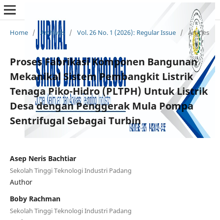
Home
/
Archives
/
Vol. 26 No. 1 (2026): Regular Issue
/
Articles
Proses Fabrikasi Komponen Bangunan
Mekanikal Sistem Pembangkit Listrik
Tenaga Piko-Hidro (PLTPH) Untuk Listrik
Desa dengan Penggerak Mula Pompa
Sentrifugal Sebagai Turbin
Asep Neris Bachtiar
Sekolah Tinggi Teknologi Industri Padang
Author
Boby Rachman
Sekolah Tinggi Teknologi Industri Padang