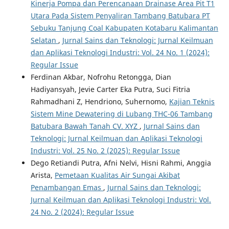
Kinerja Pompa dan Perencanaan Drainase Area Pit T1
Utara Pada Sistem Penyaliran Tambang Batubara PT
Sebuku Tanjung Coal Kabupaten Kotabaru Kalimantan
Selatan
,
Jurnal Sains dan Teknologi: Jurnal Keilmuan
dan Aplikasi Teknologi Industri: Vol. 24 No. 1 (2024):
Regular Issue
Ferdinan Akbar, Nofrohu Retongga, Dian
Hadiyansyah, Jevie Carter Eka Putra, Suci Fitria
Rahmadhani Z, Hendriono, Suhernomo,
Kajian Teknis
Sistem Mine Dewatering di Lubang THC-06 Tambang
Batubara Bawah Tanah CV. XYZ
,
Jurnal Sains dan
Teknologi: Jurnal Keilmuan dan Aplikasi Teknologi
Industri: Vol. 25 No. 2 (2025): Regular Issue
Dego Retiandi Putra, Afni Nelvi, Hisni Rahmi, Anggia
Arista,
Pemetaan Kualitas Air Sungai Akibat
Penambangan Emas
,
Jurnal Sains dan Teknologi:
Jurnal Keilmuan dan Aplikasi Teknologi Industri: Vol.
24 No. 2 (2024): Regular Issue