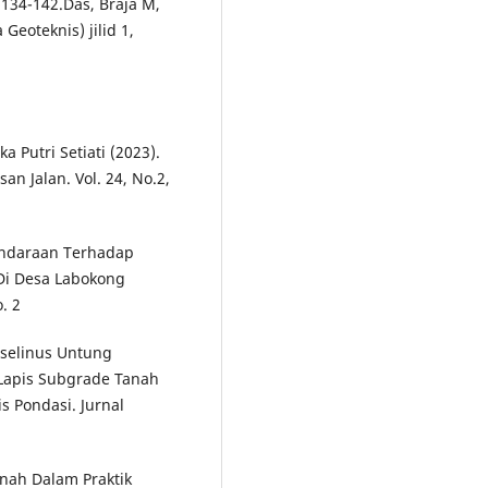
 134-142.Das, Braja M,
Geoteknis) jilid 1,
a Putri Setiati (2023).
n Jalan. Vol. 24, No.2,
Kendaraan Terhadap
 Di Desa Labokong
. 2
rselinus Untung
 Lapis Subgrade Tanah
 Pondasi. Jurnal
anah Dalam Praktik