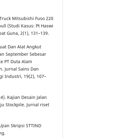
 Truck Mitsubishi Fuso 220
l (Studi Kasus: Pt Haswi
at Guna, 2(1), 131–139.
 Muat Dan Alat Angkut
lan September Sebesar
te PT Duta Alam
n. Jurnal Sains Dan
i Industri, 19(2), 107–
). Kajian Desain Jalan
Stockpile. Jurnal riset
Ujian Skripsi STTIND
ng.