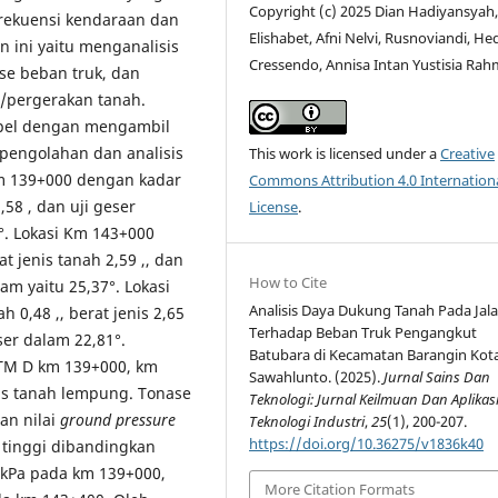
Copyright (c) 2025 Dian Hadiyansyah,
frekuensi kendaraan dan
Elishabet, Afni Nelvi, Rusnoviandi, He
n ini yaitu menganalisis
Cressendo, Annisa Intan Yustisia Rah
ase beban truk, dan
n/pergerakan tanah.
mpel dengan mengambil
 pengolahan dan analisis
This work is licensed under a
Creative
km 139+000 dengan kadar
Commons Attribution 4.0 Internation
2,58 , dan uji geser
License
.
°. Lokasi Km 143+000
at jenis tanah 2,59 ,, dan
How to Cite
am yaitu 25,37°. Lokasi
Analisis Daya Dukung Tanah Pada Jal
 0,48 ,, berat jenis 2,65
Terhadap Beban Truk Pengangkut
ser dalam 22,81°.
Batubara di Kecamatan Barangin Kot
STM D km 139+000, km
Sawahlunto. (2025).
Jurnal Sains Dan
is tanah lempung. Tonase
Teknologi: Jurnal Keilmuan Dan Aplikas
an nilai
ground pressure
Teknologi Industri
,
25
(1), 200-207.
https://doi.org/10.36275/v1836k40
h tinggi dibandingkan
2 kPa pada km 139+000,
More Citation Formats