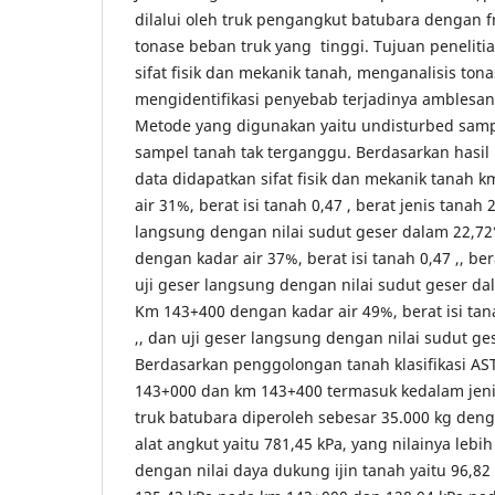
dilalui oleh truk pengangkut batubara dengan 
tonase beban truk yang tinggi. Tujuan penelitia
sifat fisik dan mekanik tanah, menganalisis ton
mengidentifikasi penyebab terjadinya amblesa
Metode yang digunakan yaitu undisturbed sa
sampel tanah tak terganggu. Berdasarkan hasil
data didapatkan sifat fisik dan mekanik tanah 
air 31%, berat isi tanah 0,47 , berat jenis tanah 
langsung dengan nilai sudut geser dalam 22,72
dengan kadar air 37%, berat isi tanah 0,47 ,, ber
uji geser langsung dengan nilai sudut geser dal
Km 143+400 dengan kadar air 49%, berat isi tanah
,, dan uji geser langsung dengan nilai sudut ge
Berdasarkan penggolongan tanah klasifikasi A
143+000 dan km 143+400 termasuk kedalam jen
truk batubara diperoleh sebesar 35.000 kg deng
alat angkut yaitu 781,45 kPa, yang nilainya lebi
dengan nilai daya dukung ijin tanah yaitu 96,8