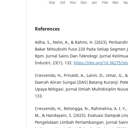
References
Adha, S., Nelvi, A., & Rahmi, H. (2023). Perba
Bakar Mitsubishi Fuso 220 Pada Setiap Segmen 
Rpm. Jurnal Sains Dan Teknologi: Jurnal Keilmua
Industri, 23(1), 132.
https://doi.org/10.36275/st
Cressendo, H., Frinaldi, A., Lanin, D., Umar, G.,
Daerah Aliran Sungai (DAS) Batang Kuranji: Pot
Upaya Mitigasi. Jurnal Ilmiah Multidisiplin Nusa
133.
Cressendo, H., Retongga, N., Rahmalina, A. I. Y.,
M., & Handayani, S. (2025). Evaluasi Dampak L
Pengelolaan Limbah Pertambangan. Jurnal Sains