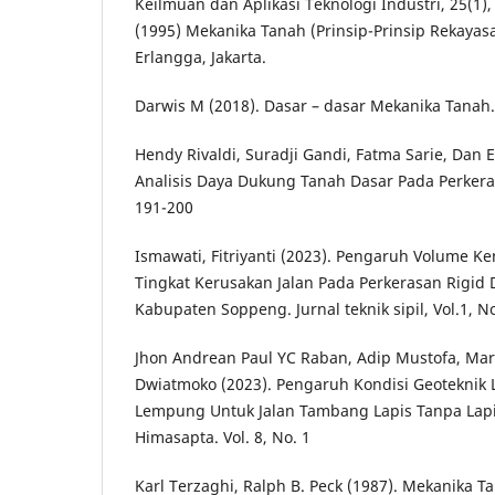
Keilmuan dan Aplikasi Teknologi Industri, 25(1),
(1995) Mekanika Tanah (Prinsip-Prinsip Rekayasa 
Erlangga, Jakarta.
Darwis M (2018). Dasar – dasar Mekanika Tanah.
Hendy Rivaldi, Suradji Gandi, Fatma Sarie, Dan Ek
Analisis Daya Dukung Tanah Dasar Pada Perkerasa
191-200
Ismawati, Fitriyanti (2023). Pengaruh Volume 
Tingkat Kerusakan Jalan Pada Perkerasan Rigid
Kabupaten Soppeng. Jurnal teknik sipil, Vol.1, No
Jhon Andrean Paul YC Raban, Adip Mustofa, Ma
Dwiatmoko (2023). Pengaruh Kondisi Geoteknik
Lempung Untuk Jalan Tambang Lapis Tanpa Lapis
Himasapta. Vol. 8, No. 1
Karl Terzaghi, Ralph B. Peck (1987). Mekanika T