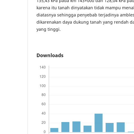
135,43 kPa pada km 143+000 dan 128,04 kPa pa
karena itu tanah dinyatakan tidak mampu men
diatasnya sehingga penyebab terjadinya amble
dikarenakan daya dukung tanah yang rendah da
yang tinggi.
Downloads