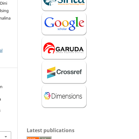
Dini
dsing
malina
al
an
a
i
Latest publications