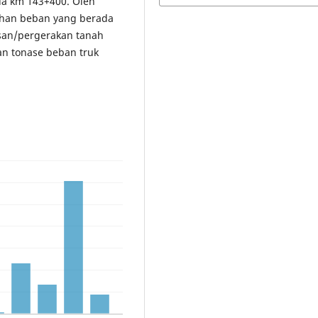
da km 143+400. Oleh
ahan beban yang berada
san/pergerakan tanah
n tonase beban truk