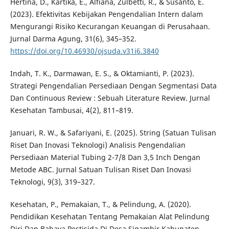
Hertina, D., Kartika, E., Alfiana, Zulbetti, R., & Susanto, E.
(2023). Efektivitas Kebijakan Pengendalian Intern dalam
Mengurangi Risiko Kecurangan Keuangan di Perusahaan.
Jurnal Darma Agung, 31(6), 345–352.
https://doi.org/10.46930/ojsuda.v31i6.3840
Indah, T. K., Darmawan, E. S., & Oktamianti, P. (2023).
Strategi Pengendalian Persediaan Dengan Segmentasi Data
Dan Continuous Review : Sebuah Literature Review. Jurnal
Kesehatan Tambusai, 4(2), 811–819.
Januari, R. W., & Safariyani, E. (2025). String (Satuan Tulisan
Riset Dan Inovasi Teknologi) Analisis Pengendalian
Persediaan Material Tubing 2-7/8 Dan 3,5 Inch Dengan
Metode ABC. Jurnal Satuan Tulisan Riset Dan Inovasi
Teknologi, 9(3), 319–327.
Kesehatan, P., Pemakaian, T., & Pelindung, A. (2020).
Pendidikan Kesehatan Tentang Pemakaian Alat Pelindung
Diri Dan Bahaya Pestisida Di Desa Sigambir Kabupaten