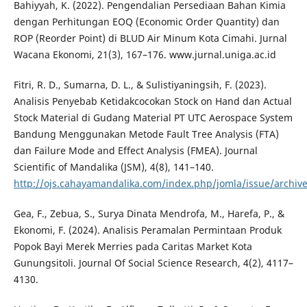
Bahiyyah, K. (2022). Pengendalian Persediaan Bahan Kimia
dengan Perhitungan EOQ (Economic Order Quantity) dan
ROP (Reorder Point) di BLUD Air Minum Kota Cimahi. Jurnal
Wacana Ekonomi, 21(3), 167–176. www.jurnal.uniga.ac.id
Fitri, R. D., Sumarna, D. L., & Sulistiyaningsih, F. (2023).
Analisis Penyebab Ketidakcocokan Stock on Hand dan Actual
Stock Material di Gudang Material PT UTC Aerospace System
Bandung Menggunakan Metode Fault Tree Analysis (FTA)
dan Failure Mode and Effect Analysis (FMEA). Journal
Scientific of Mandalika (JSM), 4(8), 141–140.
http://ojs.cahayamandalika.com/index.php/jomla/issue/archiv
Gea, F., Zebua, S., Surya Dinata Mendrofa, M., Harefa, P., &
Ekonomi, F. (2024). Analisis Peramalan Permintaan Produk
Popok Bayi Merek Merries pada Caritas Market Kota
Gunungsitoli. Journal Of Social Science Research, 4(2), 4117–
4130.