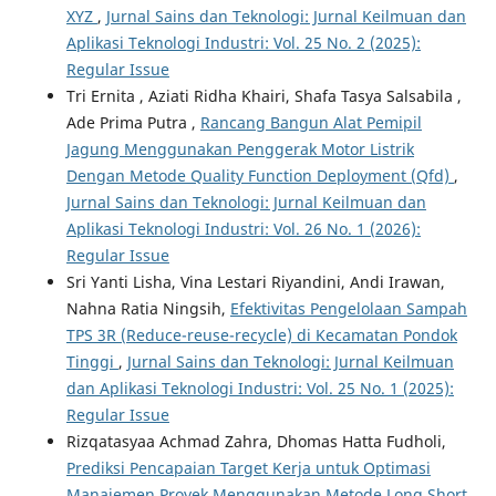
XYZ
,
Jurnal Sains dan Teknologi: Jurnal Keilmuan dan
Aplikasi Teknologi Industri: Vol. 25 No. 2 (2025):
Regular Issue
Tri Ernita , Aziati Ridha Khairi, Shafa Tasya Salsabila ,
Ade Prima Putra ,
Rancang Bangun Alat Pemipil
Jagung Menggunakan Penggerak Motor Listrik
Dengan Metode Quality Function Deployment (Qfd)
,
Jurnal Sains dan Teknologi: Jurnal Keilmuan dan
Aplikasi Teknologi Industri: Vol. 26 No. 1 (2026):
Regular Issue
Sri Yanti Lisha, Vina Lestari Riyandini, Andi Irawan,
Nahna Ratia Ningsih,
Efektivitas Pengelolaan Sampah
TPS 3R (Reduce-reuse-recycle) di Kecamatan Pondok
Tinggi
,
Jurnal Sains dan Teknologi: Jurnal Keilmuan
dan Aplikasi Teknologi Industri: Vol. 25 No. 1 (2025):
Regular Issue
Rizqatasyaa Achmad Zahra, Dhomas Hatta Fudholi,
Prediksi Pencapaian Target Kerja untuk Optimasi
Manajemen Proyek Menggunakan Metode Long Short