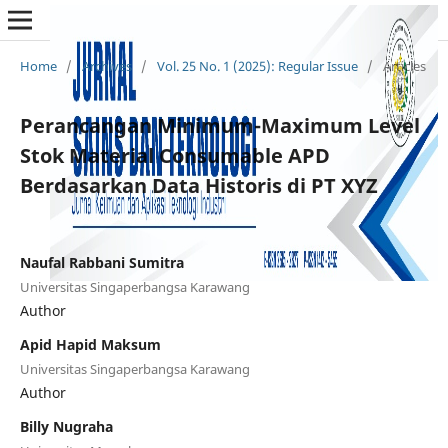
Home
/
Archives
/
Vol. 25 No. 1 (2025): Regular Issue
/
Articles
Perancangan Minimum-Maximum Level
Stok Material Consumable APD
Berdasarkan Data Historis di PT XYZ
Naufal Rabbani Sumitra
Universitas Singaperbangsa Karawang
Author
Apid Hapid Maksum
Universitas Singaperbangsa Karawang
Author
Billy Nugraha