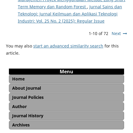
Term Memory dan Random Forest
,
Jurnal Sains dan
Teknologi: Jurnal Keilmuan dan Aplikasi Teknologi
Industri: Vol. 25 No. 2 (2025): Regular Issue
1-10 of 72
Next
You may also
start an advanced similarity search
for this
article.
Menu
Home
About Journal
Aim and Scope
Editorial Board
Reviewer
Copyright and Licence
Open Access Statement
Journal Sponsorship
Archiving and Preservation
Journal Policies
Publication Ethics and Malpractice Statement
Peer Review Policy
Peer Review Guideline
Article Withdrawal Policy
Author
Author Guidelines
Plagiarism Screening Policy
Article Processing Charges
Journal History
Archives