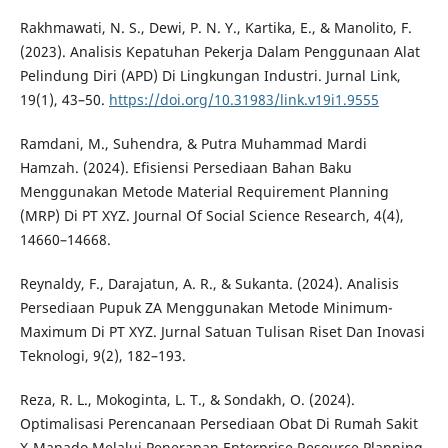
Rakhmawati, N. S., Dewi, P. N. Y., Kartika, E., & Manolito, F.
(2023). Analisis Kepatuhan Pekerja Dalam Penggunaan Alat
Pelindung Diri (APD) Di Lingkungan Industri. Jurnal Link,
19(1), 43–50.
https://doi.org/10.31983/link.v19i1.9555
Ramdani, M., Suhendra, & Putra Muhammad Mardi
Hamzah. (2024). Efisiensi Persediaan Bahan Baku
Menggunakan Metode Material Requirement Planning
(MRP) Di PT XYZ. Journal Of Social Science Research, 4(4),
14660–14668.
Reynaldy, F., Darajatun, A. R., & Sukanta. (2024). Analisis
Persediaan Pupuk ZA Menggunakan Metode Minimum-
Maximum Di PT XYZ. Jurnal Satuan Tulisan Riset Dan Inovasi
Teknologi, 9(2), 182–193.
Reza, R. L., Mokoginta, L. T., & Sondakh, O. (2024).
Optimalisasi Perencanaan Persediaan Obat Di Rumah Sakit
X-Manado Melalui Penerapan Enterprise Resource Planning