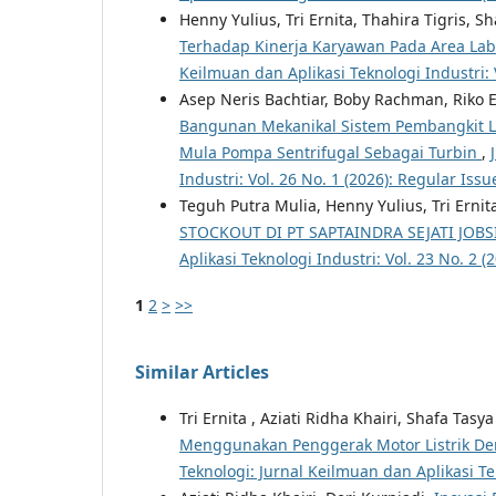
Henny Yulius, Tri Ernita, Thahira Tigris, S
Terhadap Kinerja Karyawan Pada Area Lab
Keilmuan dan Aplikasi Teknologi Industri: V
Asep Neris Bachtiar, Boby Rachman, Riko E
Bangunan Mekanikal Sistem Pembangkit Lis
Mula Pompa Sentrifugal Sebagai Turbin
,
Industri: Vol. 26 No. 1 (2026): Regular Issu
Teguh Putra Mulia, Henny Yulius, Tri Ernit
STOCKOUT DI PT SAPTAINDRA SEJATI JOB
Aplikasi Teknologi Industri: Vol. 23 No. 2 (
1
2
>
>>
Similar Articles
Tri Ernita , Aziati Ridha Khairi, Shafa Tasy
Menggunakan Penggerak Motor Listrik De
Teknologi: Jurnal Keilmuan dan Aplikasi Tek