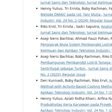
Jurnal Sains dan Teknologi: Jurnal Keilmuan
Henny Yulius, Tri Ernita, Boby Rachman, F
Metode DMAIC pada Ud. Tani Mulia
,
Jurna
Industri: Vol. 24 No. 2 (2024): Regular Issu
Riko Ervil, Tri Ernita , Sadri Saputra,
Analis
Jurnal Sains dan Teknologi: Jurnal Keilmuan
Asep Neris Bachtiar, Ahmad Fauzi Pohan, Ri
Penggerak Mula Sistem Pembangkit Listri
Keilmuan dan Aplikasi Teknologi Industri: V
Asep Neris Bachtiar, Boby Rachman, Riko E
Pembangunan Pembangkit Listrik Tenaga P
Sentrifugal sebagai Turbin
,
Jurnal Sains d
No. 2 (2025): Regular Issue
Deri Kurniadi, Boby Rachman, Riko Ervil,
A
Method with Activity-Based Costing Metho
Aplikasi Teknologi Industri: Vol. 24 No. 1 (
Henny Yulius, Aziati Ridha Khairi, Arfina 
Produktivitas Kerja Karyawan pada Proye
Aplikasi Teknologi Industri: Vol. 24 No. 1 (