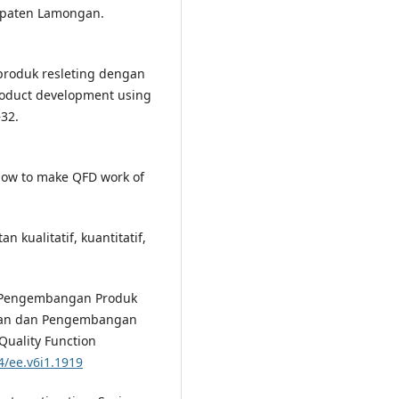
upaten Lamongan.
 produk resleting dengan
roduct development using
–32.
 How to make QFD work of
n kualitatif, kuantitatif,
an Pengembangan Produk
aan dan Pengembangan
uality Function
4/ee.v6i1.1919