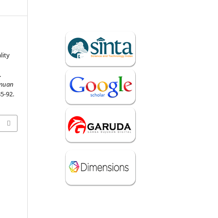
lity
.
lmuan
85-92.