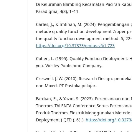
Di Kelurahan Blimbing Kecamatan Paciran Kab
Paradigma, 4(3), 1–11.
Carles, J., & Imtihan, M. (2024). Pengembangan
metode q uality function development Zipper p
the quality function development method. 5, 22
https://doi.org/10.37373/jenius.v5i1.723
Cohen, L. (1995). Quality Function Deployment:
you. Wesley Publishing Company.
Creswell, J. W. (2010). Research Design: pendekata
dan Mixed. PT Pustaka pelajar.
Fardian, E., & Yazid, S. (2023). Perencanaan d
Thermos TALENTA Conference Series Perencan
Produk Thermos Elektrik Menggunakan Metode Q
Deployment ( QFD ). 6(1).
https://doi.org/10.3273