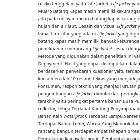
resiko tenggelam yaitu Life Jacket.
Life Jacket
yan
Muaro Batang Kapas masih memiliki kekuranga
ada pada nelayan muaro batang kapas kurang e
hujan dan air laut, Desain dan visual
Life Jacket
lama, fitur-fitur yang ada di
Life Jacket
yang digu
batang kapas masih memiliki banyak kekurangan
penelitian ini merancang
Life Jacket
sesuai deng
Metode yang digunakan dalam penelitian ini yai
Depoyment. Hasil yang dapat disimpulkan dala
berdasarkan penyebaran kuesioner yaitu terdap
konsumen dan 10 respon teknis yang menjadi j
konsumen, respon teknis yang menjadi urutan p
pengembangan
Life Jacket
dimulai dari peringk
terakhir yaitu peringkat pertama bahan Busa P
reflektor, ketiga Terdapat Kantong Penyimpanana
Bahan Kain
Waterproof
, Terdapat Lampu Senter L
Terdapat Bantal Leher, Warna Yang Menarik dan
rancang bangun terdapat empat tahapan proses
Pengukuran kain
water proof,
Pembentukan pol