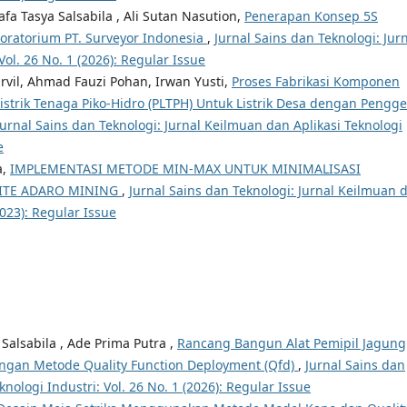
hafa Tasya Salsabila , Ali Sutan Nasution,
Penerapan Konsep 5S
oratorium PT. Surveyor Indonesia
,
Jurnal Sains dan Teknologi: Jur
ol. 26 No. 1 (2026): Regular Issue
rvil, Ahmad Fauzi Pohan, Irwan Yusti,
Proses Fabrikasi Komponen
trik Tenaga Piko-Hidro (PLTPH) Untuk Listrik Desa dengan Pengge
Jurnal Sains dan Teknologi: Jurnal Keilmuan dan Aplikasi Teknologi
e
a,
IMPLEMENTASI METODE MIN-MAX UNTUK MINIMALISASI
SITE ADARO MINING
,
Jurnal Sains dan Teknologi: Jurnal Keilmuan 
2023): Regular Issue
a Salsabila , Ade Prima Putra ,
Rancang Bangun Alat Pemipil Jagung
ngan Metode Quality Function Deployment (Qfd)
,
Jurnal Sains dan
nologi Industri: Vol. 26 No. 1 (2026): Regular Issue