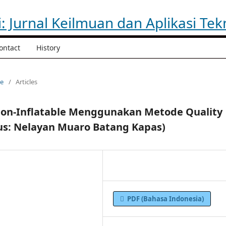
ontact
History
ue
/
Articles
 Non-Inflatable Menggunakan Metode Quality
us: Nelayan Muaro Batang Kapas)
PDF (Bahasa Indonesia)