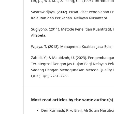
Lin, J. ., Wu, M. ., & Tseng, C. . (1995). Introduct
Sastrawidjaya. (2002). Pusat Riset Pengolahan P
Kelautan dan Perikanan. Nelayan Nusantara.
Sugiyono. (2011). Metode Penelitian Kuantitatif, 
Alfabeta.
Wijaya, T. (2018). Manajemen Kualitas Jasa Edisi 
Zabidi, Y., & Mauidzoh, U. (2023). Pengembangan
Terintegrasi Dengan Jas Hujan Bagi Nelayan Pe
Sadeng Dengan Menggunakan Metode Quality F
QFD ). 2(6), 2261–2268.
Most read articles by the same author(s)
Deri Kurniadi, Riko Ervil, Ali Sutan Nasuti