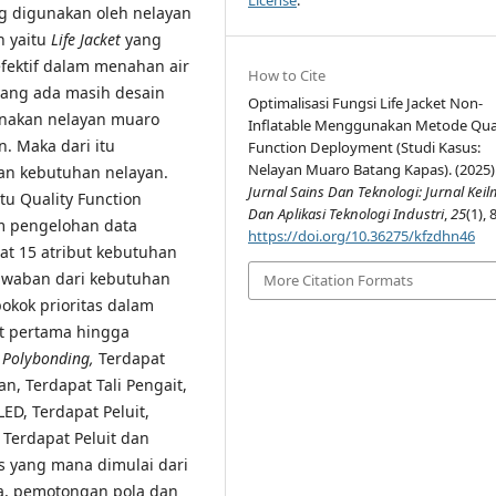
License
.
g digunakan oleh nelayan
n yaitu
Life Jacket
yang
fektif dalam menahan air
How to Cite
yang ada masih desain
Optimalisasi Fungsi Life Jacket Non-
nakan nelayan muaro
Inflatable Menggunakan Metode Qua
. Maka dari itu
Function Deployment (Studi Kasus:
Nelayan Muaro Batang Kapas). (2025)
an kebutuhan nelayan.
Jurnal Sains Dan Teknologi: Jurnal Kei
tu Quality Function
Dan Aplikasi Teknologi Industri
,
25
(1), 
m pengelohan data
https://doi.org/10.36275/kfzdhn46
at 15 atribut kebutuhan
awaban dari kebutuhan
More Citation Formats
okok prioritas dalam
at pertama hingga
E
Polybonding,
Terdapat
n, Terdapat Tali Pengait,
ED, Terdapat Peluit,
 Terdapat Peluit dan
 yang mana dimulai dari
a, pemotongan pola dan