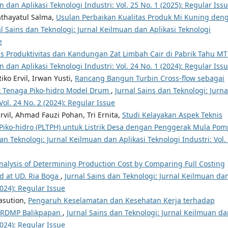
 dan Aplikasi Teknologi Industri: Vol. 25 No. 1 (2025): Regular Iss
athayatul Salma,
Usulan Perbaikan Kualitas Produk Mi Kuning den
l Sains dan Teknologi: Jurnal Keilmuan dan Aplikasi Teknologi
e
is Produktivitas dan Kandungan Zat Limbah Cair di Pabrik Tahu M
 dan Aplikasi Teknologi Industri: Vol. 24 No. 1 (2024): Regular Iss
ko Ervil, Irwan Yusti,
Rancang Bangun Turbin Cross-flow sebagai
k Tenaga Piko-hidro Model Drum
,
Jurnal Sains dan Teknologi: Jurna
ol. 24 No. 2 (2024): Regular Issue
rvil, Ahmad Fauzi Pohan, Tri Ernita,
Studi Kelayakan Aspek Teknis
iko-hidro (PLTPH) untuk Listrik Desa dengan Penggerak Mula Po
an Teknologi: Jurnal Keilmuan dan Aplikasi Teknologi Industri: Vol.
nalysis of Determining Production Cost by Comparing Full Costing
d at UD. Ria Boga
,
Jurnal Sains dan Teknologi: Jurnal Keilmuan da
2024): Regular Issue
Nasution,
Pengaruh Keselamatan dan Kesehatan Kerja terhadap
k RDMP Balikpapan
,
Jurnal Sains dan Teknologi: Jurnal Keilmuan d
2024): Regular Issue