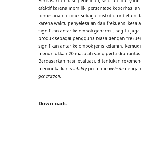
Berdasarkan hasil penelitian, seluruh fitur yang
efektif karena memiliki persentase keberhasilan 
pemesanan produk sebagai distributor belum da
karena waktu penyelesaian dan frekuensi kesa
signifikan antar kelompok generasi, begitu jug
produk sebagai pengguna biasa dengan frekue
signifikan antar kelompok jenis kelamin. Kemudi
menunjukkan 20 masalah yang perlu diprioritask
Berdasarkan hasil evaluasi, ditentukan rekomen
meningkatkan
usability
prototipe
website
dengan
generation
.
Downloads