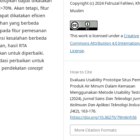
 diujikan dapat dikatakan
Copyright (c) 2024 Fidruzal Fahlevi, Kh
>70%. Akan tetapi, fitur
Muslim
pat dikatakan efisien
lahan yang berbeda
a pada fitur pemesanan
This work is licensed under a
Creative
nsi kesalahan berbeda
Commons Attribution 4.0 Internation
an, hasil RTA
License
.
an untuk diperbaiki.
dasi perbaikan untuk
 pendekatan
concept
How to Cite
Evaluasi Usability Prototipe Situs Pe
Produk Air Minum Dalam Kemasan
Menggunakan Metode Usability Testi
(2024).
Jurnal Sains Dan Teknologi: Jur
Keilmuan Dan Aplikasi Teknologi Indust
24
(2), 163-176.
https://doi.org/10.36275/79m6nh56
More Citation Formats