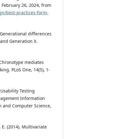
d February 26, 2024, from
gn/best-practices-form-
 Generational differences
 and Generation X.
). Chronotype mediates
king. PLoS One, 14(5), 1-
 Usability Testing
anagement Information
on and Computer Science,
R. E. (2014). Multivariate