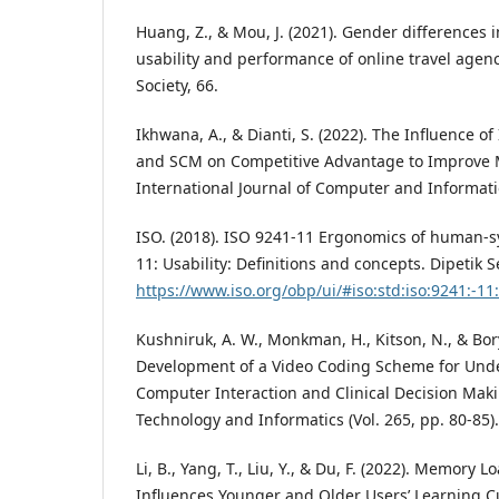
Huang, Z., & Mou, J. (2021). Gender differences 
usability and performance of online travel agen
Society, 66.
Ikhwana, A., & Dianti, S. (2022). The Influence o
and SCM on Competitive Advantage to Improve
International Journal of Computer and Informatio
ISO. (2018). ISO 9241-11 Ergonomics of human-s
11: Usability: Definitions and concepts. Dipetik 
https://www.iso.org/obp/ui/#iso:std:iso:9241:-11
Kushniruk, A. W., Monkman, H., Kitson, N., & Bory
Development of a Video Coding Scheme for Un
Computer Interaction and Clinical Decision Maki
Technology and Informatics (Vol. 265, pp. 80-85).
Li, B., Yang, T., Liu, Y., & Du, F. (2022). Memory L
Influences Younger and Older Users’ Learning C