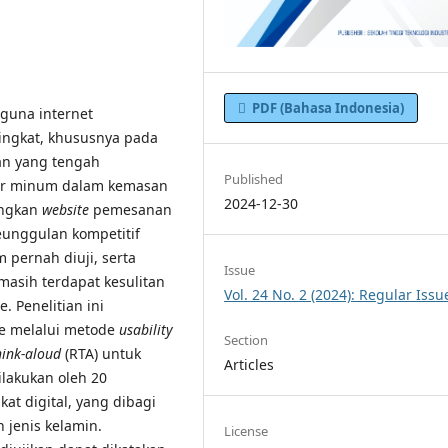
PDF (Bahasa Indonesia)
guna internet
ingkat, khususnya pada
an yang tengah
Published
ir minum dalam kemasan
2024-12-30
angkan
website
pemesanan
unggulan kompetitif
 pernah diuji, serta
Issue
masih terdapat kesulitan
Vol. 24 No. 2 (2024): Regular Issu
. Penelitian ini
pe melalui metode
usability
Section
think-aloud
(RTA) untuk
Articles
ilakukan oleh 20
t digital, yang dibagi
 jenis kelamin.
License