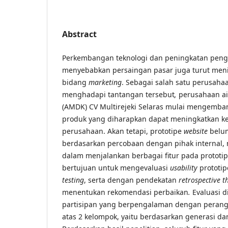
Abstract
Perkembangan teknologi dan peningkatan peng
menyebabkan persaingan pasar juga turut men
bidang
marketing
. Sebagai salah satu perusaha
menghadapi tantangan tersebut
,
perusahaan a
(AMDK) CV Multirejeki Selaras mulai mengemb
produk yang diharapkan dapat meningkatkan ke
perusahaan. Akan tetapi, prototipe
website
belum
berdasarkan percobaan dengan pihak internal, 
dalam menjalankan berbagai fitur pada prototipe
bertujuan untuk mengevaluasi
usability
prototi
testing
, serta dengan pendekatan
retrospective 
menentukan rekomendasi perbaikan
.
Evaluasi d
partisipan yang berpengalaman dengan perangka
atas 2 kelompok, yaitu berdasarkan generasi dan