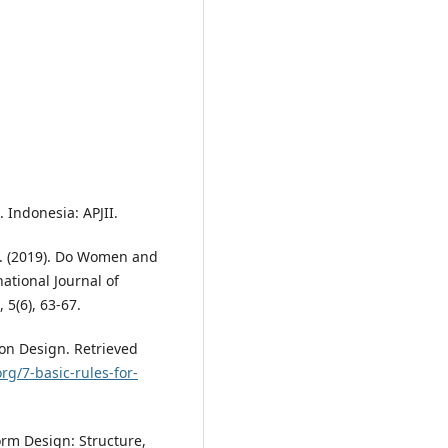
. Indonesia: APJII.
J. (2019). Do Women and
ational Journal of
 5(6), 63-67.
tton Design. Retrieved
org/7-basic-rules-for-
orm Design: Structure,