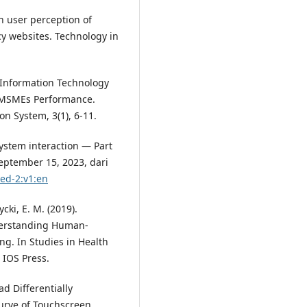
in user perception of
cy websites. Technology in
f Information Technology
 MSMEs Performance.
n System, 3(1), 6-11.
ystem interaction — Part
September 15, 2023, dari
:ed-2:v1:en
cki, E. M. (2019).
derstanding Human-
ng. In Studies in Health
 IOS Press.
oad Differentially
urve of Touchscreen