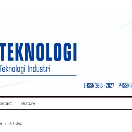
ontact
History
ue
/
Articles