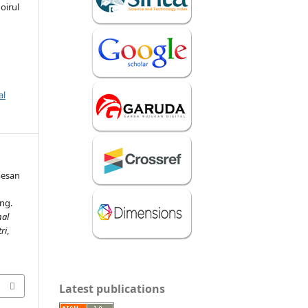
oirul
al
mesan
ng.
nal
ri
,
Latest publications