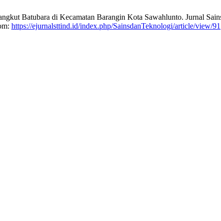
gkut Batubara di Kecamatan Barangin Kota Sawahlunto. Jurnal Sains 
rom:
https://ejurnalsttind.id/index.php/SainsdanTeknologi/article/view/91