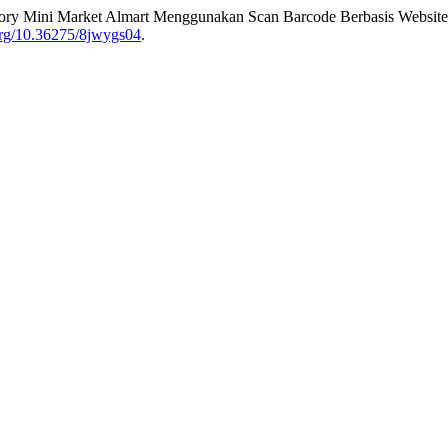
tory Mini Market Almart Menggunakan Scan Barcode Berbasis Websit
.org/10.36275/8jwygs04
.