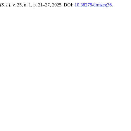
[S. l.]
, v. 25, n. 1, p. 21–27, 2025. DOI:
10.36275/drmzeg36
.