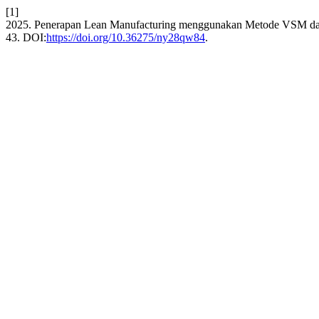
[1]
2025. Penerapan Lean Manufacturing menggunakan Metode VSM d
43. DOI:
https://doi.org/10.36275/ny28qw84
.